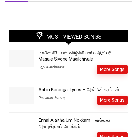
MOST VIEWED SONGS
மகளே சீயோன் மகிழ்ச்சியாலே ஆர்ப்பரி –
Magale Siyone Magilchiyale
Fr_SJBerchmans
More Songs
Anbin Karangal Lyrics – அன்பின் கரங்கள்
Pas.John Jebaraj
More Songs
Ennai Alaitha Um Nokkam – என்னை
அழைத்த உம் நோக்கம்
More Songs