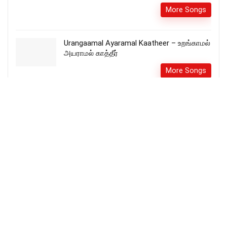
More Songs
Urangaamal Ayaramal Kaatheer – உறங்காமல்
அயராமல் காத்தீர்
More Songs
Raja Neer Seitha nanmaigal en
theeraanikkum – ராஜா நீர் செய்த நன்மைகள்
என் திராணிக்கும்