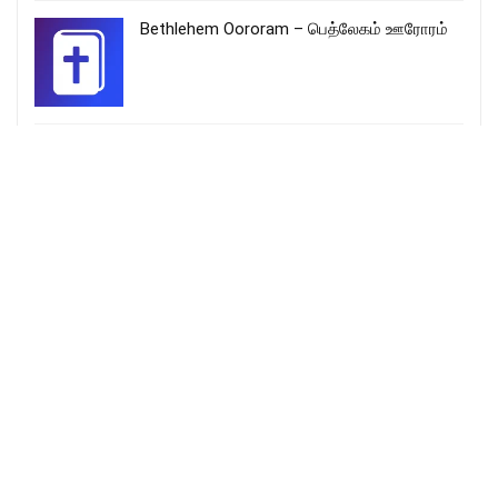
Bethlehem Oororam – பெத்லேகம் ஊரோரம்
Karthare Velicham Enakku lyrics