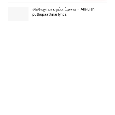
அல்லேலூயா புதுப்பாட்டினை – Allelujah
puthupaattinai lyrics
Aagaathathu Ethuvmillai song lyrics –
ஆகாதது எதுவுமில்லை
Fr_SJBerchmans
More Songs