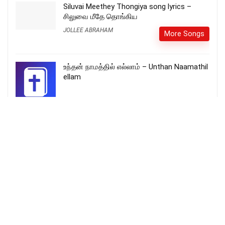
Siluvai Meethey Thongiya song lyrics –
சிலுவை மீதே தொங்கிய
JOLLEE ABRAHAM
More Songs
உந்தன் நாமத்தில் எல்லாம் – Unthan Naamathil
ellam
Ennodu Ennalum En Idhaya Vendhan –
என்னோடு எந்நாளும் என் இதய வேந்தன் song
lyrics
Arpana Sharon
More Songs