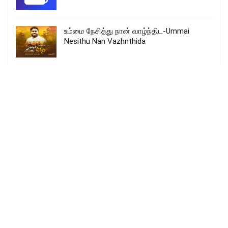
உம்மை நேசித்து நான் வாழ்ந்திட-Ummai
Nesithu Nan Vazhnthida
உம்முன்னே எனக்கு – Um Munnae Enakku
Niraivaana
Fr_SJBerchmans
More Songs