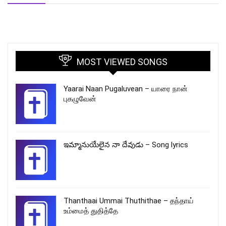
MOST VIEWED SONGS
Yaarai Naan Pugaluvean – யாரை நான்
புகழுவேன்
ఇమ్మానుయేలైన నా దేవుడు – Song lyrics
Thanthaai Ummai Thuthithae – தந்தாய்
உம்மைத் துதித்தே