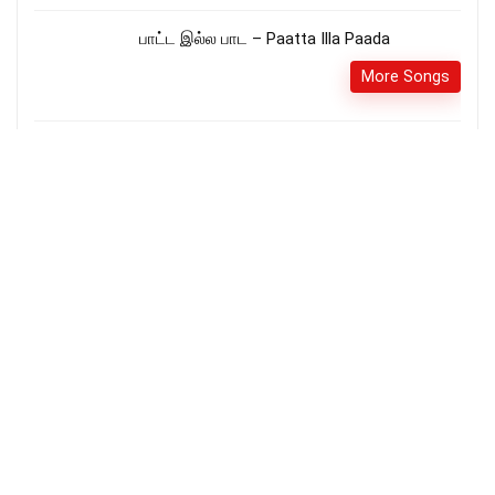
பாட்ட இல்ல பாட – Paatta Illa Paada
More Songs
நிலத்தின் விளைச்சலையே – Nilathin
Vilaichalaiye
More Songs