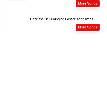
More Songs
Hear the Bells Ringing Easter song lyrics
More Songs
10 Paisavuku – 10 பைசாவுக்கும் song lyrics