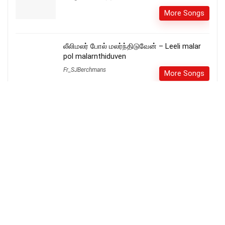
More Songs
லீலிமலர் போல் மலர்ந்திடுவேன் – Leeli malar
pol malarnthiduven
Fr_SJBerchmans
More Songs
நேசரே உம் திருபாதம் – Nesarae Um Thiru
Paatham Lyrics
Fr_SJBerchmans
More Songs