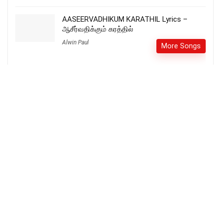
AASEERVADHIKUM KARATHIL Lyrics –
ஆசீர்வதிக்கும் கரத்தில்
Alwin Paul
More Songs
Kartha Um Maatchi Karathaal Lyrics –
கர்த்தா உம் மாட்சி கரத்தால்
More Songs