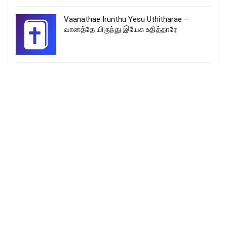
Vaanathae Irunthu Yesu Uthitharae –
வானத்தே யிருந்து இயேசு உதித்தாரே
நல் மீட்பர் யேசுவே – Nal Meetpar Yesuvae
Lyrics
More Songs