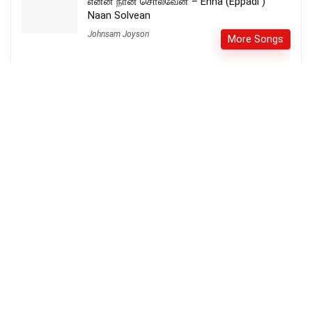
என்ன நான் சொல்வேன் – Enna (Eppadi )
Naan Solvean
Johnsam Joyson
More Songs
MAANGAL NEERODAIYAI – மான்கள்
நீரோடையை