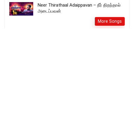
Neer Thirathaal Adaippavan – நீர் திறந்தால்
அடைப்பவன்
More Songs
Daivam Pirakkunnu Manushyanai ..
Malayalam Christmas Song – KJ Yesudhas