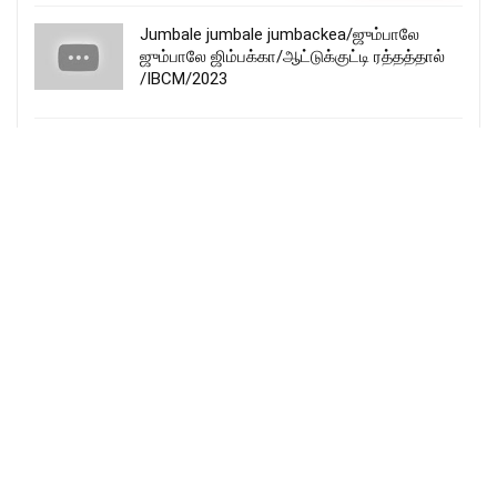
Jumbale jumbale jumbackea/ஜும்பாலே
ஜும்பாலே ஜிம்பக்கா/ஆட்டுக்குட்டி ரத்தத்தால்
/IBCM/2023
Immanuvel nammodiruppavar song lyrics –
இம்மானுவேல் நம்மோடிருப்பவர்
Eva. Albert Solomon
More Songs