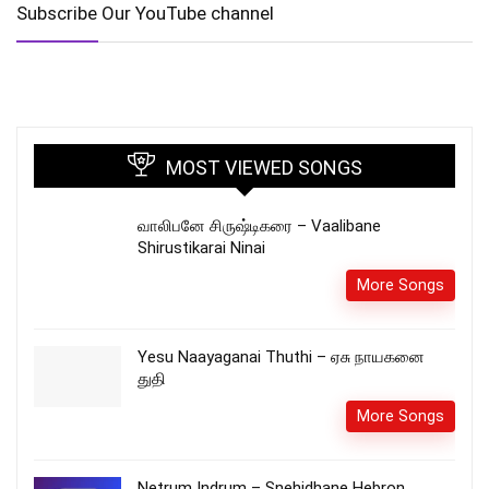
Subscribe Our YouTube channel
MOST VIEWED SONGS
வாலிபனே சிருஷ்டிகரை – Vaalibane
Shirustikarai Ninai
More Songs
Yesu Naayaganai Thuthi – ஏசு நாயகனை
துதி
More Songs
Netrum Indrum – Snehidhane Hebron