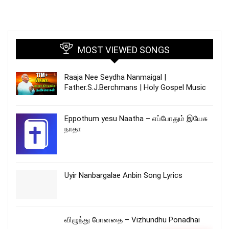
MOST VIEWED SONGS
Raaja Nee Seydha Nanmaigal |
Father.S.J.Berchmans | Holy Gospel Music
Eppothum yesu Naatha – எப்போதும் இயேசு
நாதா
Uyir Nanbargalae Anbin Song Lyrics
விழுந்து போனதை – Vizhundhu Ponadhai