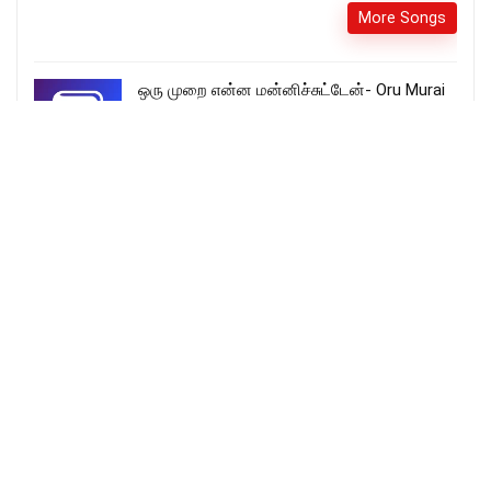
More Songs
ஒரு முறை என்ன மன்னிச்சுட்டேன்- Oru Murai
Ennai