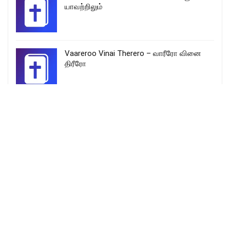
யாவற்றிலும்
Vaareroo Vinai Therero – வாரீரோ வினை
திரீரோ
இயேசுவின் கைகள் காக்க – Yesuvin kaigal
Kakka Lyrics
More Songs