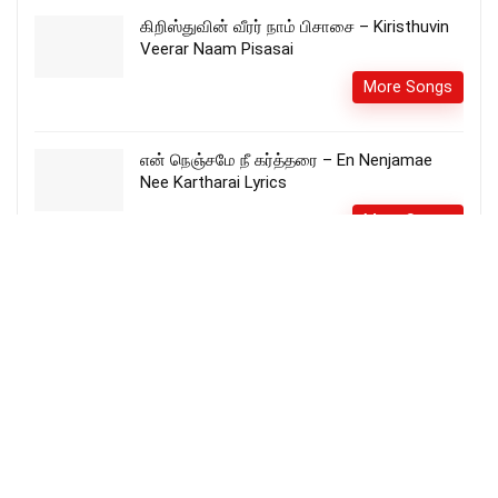
கிறிஸ்துவின் வீரர் நாம் பிசாசை – Kiristhuvin
Veerar Naam Pisasai
More Songs
என் நெஞ்சமே நீ கர்த்தரை – En Nenjamae
Nee Kartharai Lyrics
More Songs
Maatrumae Ennai Maatrumae – மாற்றுமே
என்னை மாற்றுமே song lyrics
Amali Deepika
More Songs