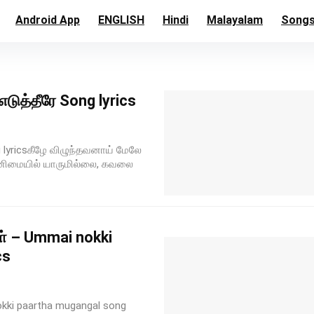
Android App
ENGLISH
Hindi
Malayalam
Song
எடுத்தீரே Song lyrics
g lyricsகீழே விழுந்தவனாய் மேலே
 தனிமையில் யாருமில்லை, கவலை
ள் – Ummai nokki
cs
okki paartha mugangal song