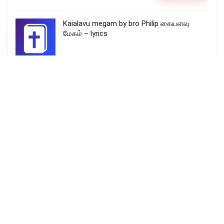
Kaialavu megam by bro Philip கையளவு
மேகம் – lyrics
Holy is the Lord of Hosts Christian Song
Lyrics