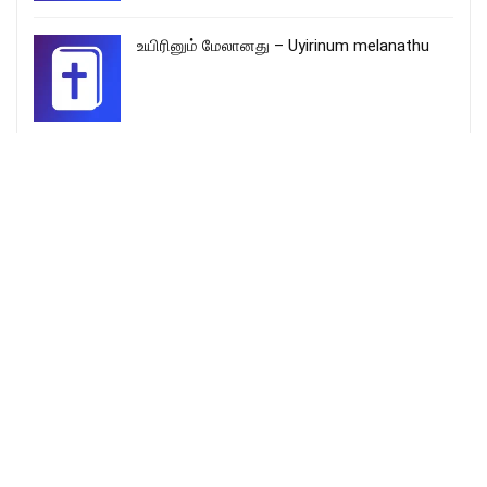
உயிரினும் மேலானது – Uyirinum melanathu
Vin Pogum Paathai Thooramaam – விண்
போகும் பாதை தூரமாம்