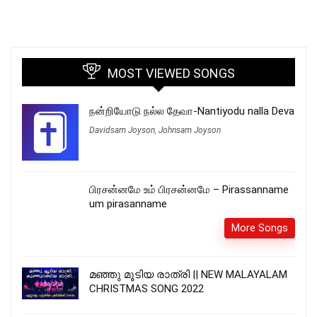
MOST VIEWED SONGS
நன்றியோடு நல்ல தேவா-Nantiyodu nalla Deva
Davidsam Joyson
,
Johnsam Joyson
பிரசன்னமே உம் பிரசன்னமே – Pirassanname
um pirasanname
More Songs
മഞ്ഞു മൂടിയ രാത്രി || NEW MALAYALAM
CHRISTMAS SONG 2022