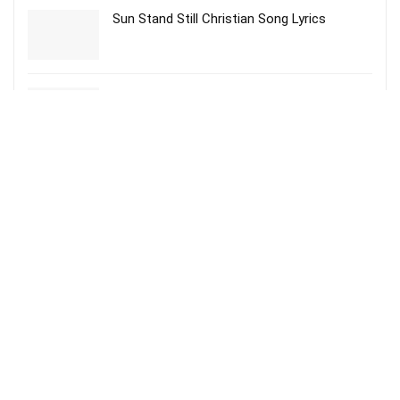
Sun Stand Still Christian Song Lyrics
Ummai Entrum Thuthippean – உம்மை என்றும்
துதிப்பேன்
More Songs