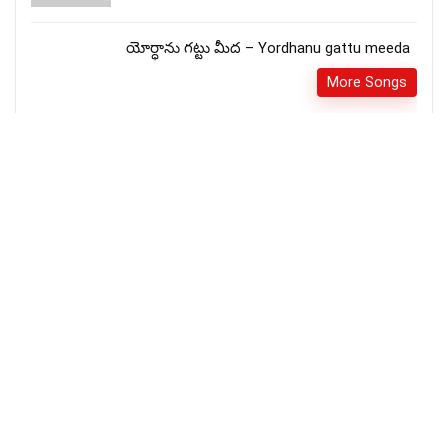
యోర్ధాను గట్టు మీద – Yordhanu gattu meeda
More Songs
தாய்மடி போலவே -Thaaimadi Polave
More Songs