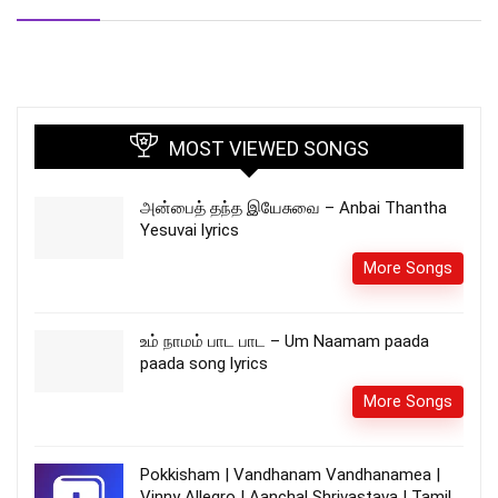
MOST VIEWED SONGS
அன்பைத் தந்த இயேசுவை – Anbai Thantha
Yesuvai lyrics
More Songs
உம் நாமம் பாட பாட – Um Naamam paada
paada song lyrics
More Songs
Pokkisham | Vandhanam Vandhanamea |
Vinny Allegro | Aanchal Shrivastava | Tamil