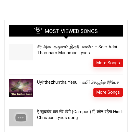
MOST VIEWED SONGS
சீர் அடைதருணம் இதறி மனமே – Seer Adai
Tharunam Manamae Lyrics
More Songs
Uyirthezhuntha Yesu – உயிர்தெழுந்த இயேசு
More Songs
ऐ खुदावंद बता तेरे खेमे (Campus) में, कौन रहेगा Hindi
Christian Lyrics song