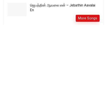
ஜெபத்தின் ஆவலை என் – Jebathin Aavalai
En
More Songs
Sensational Telugu Christian Song || Dr
Anjali Evangelist || Must Watch