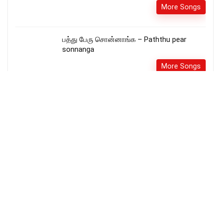
More Songs
பத்து பேரு சொன்னாங்க – Paththu pear
sonnanga
More Songs
Enikkente Aasrayam | R S Vijayaraj | Franco
| Malayalam Christian Devotional Songs |
Christian Songs