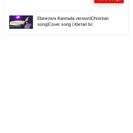
Ebinezere Kannada version|Christian
song|Cover song | Kletan bc