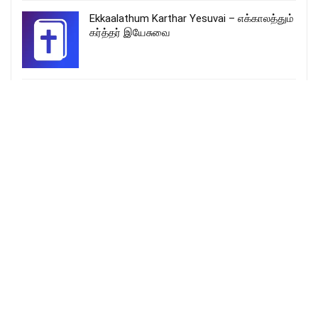
Ekkaalathum Karthar Yesuvai – எக்காலத்தும்
கர்த்தர் இயேசுவை
Kartharin panthiyil vaa – கர்த்தரின் பந்தியில்
வா song lyrics