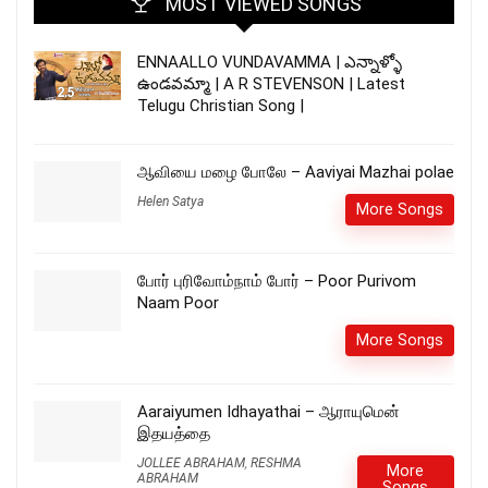
MOST VIEWED SONGS
ENNAALLO VUNDAVAMMA | ఎన్నాళ్ళో
ఉండవమ్మా | A R STEVENSON | Latest
Telugu Christian Song |
ஆவியை மழை போலே – Aaviyai Mazhai polae
Helen Satya
More Songs
போர் புரிவோம்நாம் போர் – Poor Purivom
Naam Poor
More Songs
Aaraiyumen Idhayathai – ஆராயுமென்
இதயத்தை
JOLLEE ABRAHAM
,
RESHMA
More
ABRAHAM
Songs