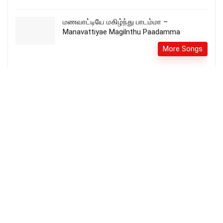
மணவாட்டியே மகிழ்ந்து பாடம்மா –
Manavattiyae Magilnthu Paadamma
More Songs
Magimai Niranthavarae lyrics – மகிமை
நிறைந்தவரே
BOBBY LEONARD
More Songs