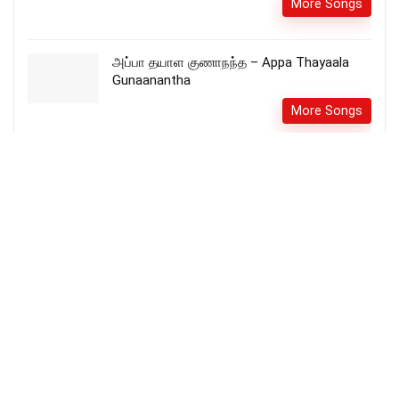
More Songs
அப்பா தயாள குணாநந்த – Appa Thayaala
Gunaanantha
More Songs
அக்கினியாய் என்னை மாற்றுங்க – Akkineyaai
Ennai Maatrunga
More Songs