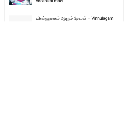
virothikal mael
விண்ணுலகம் ஆளும் தேவன் – Vinnulagam
Aalum Devan
More Songs