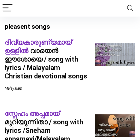
pleasent songs
ദിവ്യകാരുണ്യമായ്
ഉള്ളിൽ
വായെൻ
ഈശോയെ / song with
lyrics / Malayalam
Christian devotional songs
Malayalam
സ്നേഹം അപ്പമായ്
മുറിയുന്നിതാ / song with
lyrics /Sneham
appamayi/Malayalam