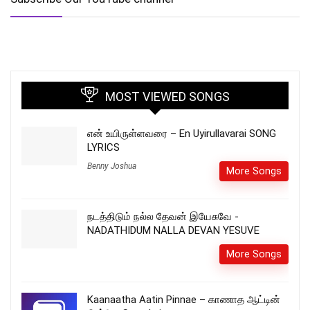
MOST VIEWED SONGS
என் உயிருள்ளவரை – En Uyirullavarai SONG
LYRICS
Benny Joshua
More Songs
நடத்திடும் நல்ல தேவன் இயேசுவே -
NADATHIDUM NALLA DEVAN YESUVE
More Songs
Kaanaatha Aatin Pinnae – காணாத ஆட்டின்