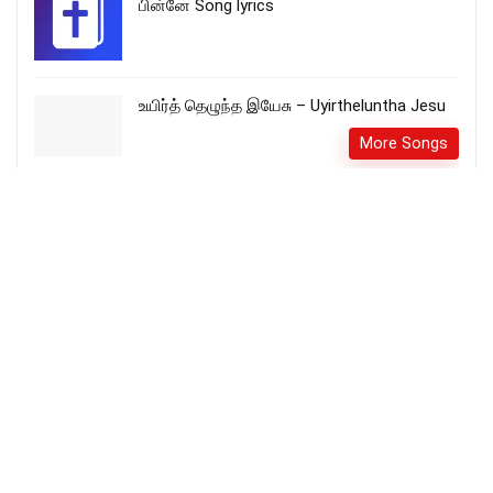
பின்னே Song lyrics
உயிர்த் தெழுந்த இயேசு – Uyirtheluntha Jesu
More Songs
அர்ப்பணிக்கிறேன் குயவன் உம் கையில் –
Arppanikkindren kuyavan um kaiyil
More Songs