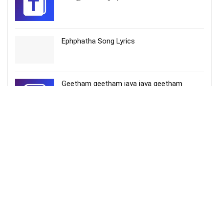
Ephphatha Song Lyrics
Geetham geetham jaya jaya geetham
Malayalam song lyrics