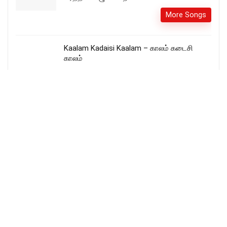
More Songs
Kaalam Kadaisi Kaalam – காலம் கடைசி
காலம்
ஓசன்னா பாடிடுவேன் – Hosanna Padiduven
More Songs