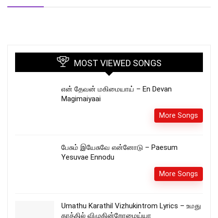
MOST VIEWED SONGS
என் தேவன் மகிமையாய் – En Devan
Magimaiyaai
More Songs
பேசும் இயேசுவே என்னோடு – Paesum
Yesuvae Ennodu
More Songs
Umathu Karathil Vizhukintrom Lyrics – உமது
கரத்தில் விழுகின்றோமைய்யா