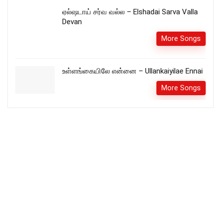
ஏல்ஷடாய் சர்வ வல்ல – Elshadai Sarva Valla
Devan
More Songs
உள்ளங்கையிலே என்னை – Ullankaiyilae Ennai
More Songs