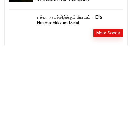
எல்லா நாமத்திற்க்கும் மேலாய் – Ella
Naamathirkkum Melai
More Songs
நன்றி என்ற வார்த்தைக்கு – Nandri Endra
Vaarththaikkuநன்றி என்ற வார்த்தைக்கு –
Nandri Endra Vaarththaikku
More Songs