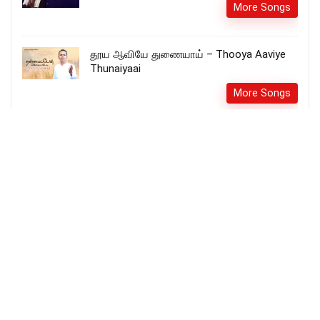
More Songs
தூய ஆவியே துணையாய் – Thooya Aaviye
Thunaiyaai
More Songs
வியந்து பார்க்கின்றேன் – Viyandhu
Parkindren
More Songs