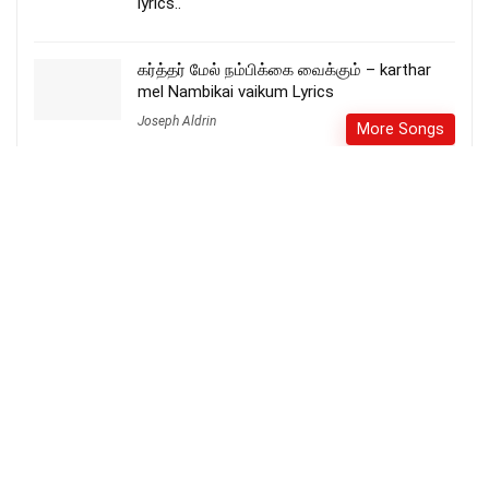
lyrics..
கர்த்தர் மேல் நம்பிக்கை வைக்கும் – karthar
mel Nambikai vaikum Lyrics
Joseph Aldrin
More Songs
நான் நீதிமான் இல்ல – Naan Neethimaan Illa
More Songs