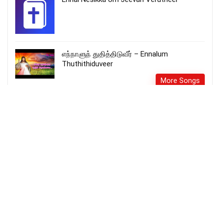
எந்நாளுந் துதித்திடுவீர் – Ennalum
Thuthithiduveer
More Songs
என்ன தருவேன் உமக்கு இயேசு – Enna
Tharuven Umakku yesu
More Songs