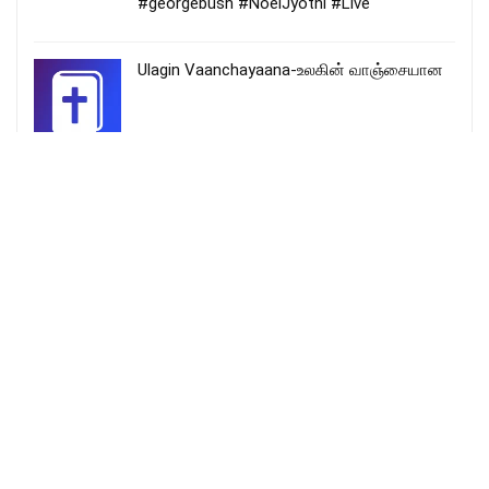
#georgebush #NoelJyothi #Live
Ulagin Vaanchayaana-உலகின் வாஞ்சையான
Thuthi Aranmanayil Song Lyrics