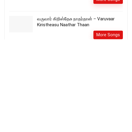
வருவார் கிறிஸ்தேசு நாதர்தான் – Varuvaar
Kiristheasu Naathar Thaan
More Songs
கர்த்தா உம் அன்பின் – Karththar Um Anbin
More Songs