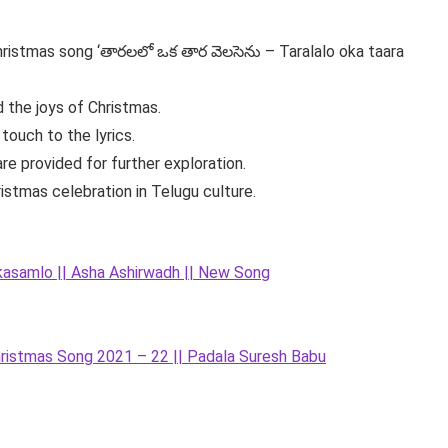
Christmas song ‘తారలలో ఒక తార వెలసెను – Taralalo oka taara
d the joys of Christmas.
touch to the lyrics.
re provided for further exploration.
ristmas celebration in Telugu culture.
samlo || Asha Ashirwadh || New Song
stmas Song 2021 – 22 || Padala Suresh Babu