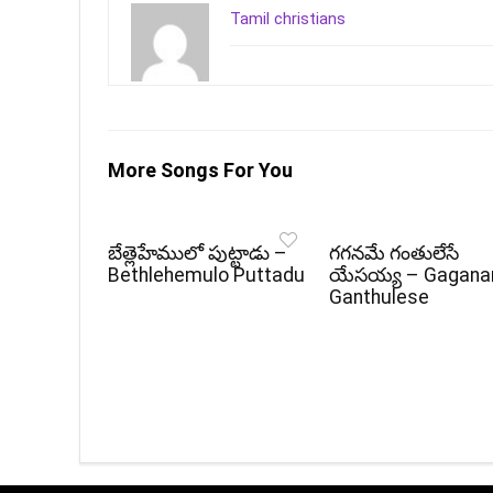
Tamil christians
More Songs For You
బేత్లెహేములో పుట్టాడు –
గగనమే గంతులేసే
Bethlehemulo Puttadu
యేసయ్య – Gagan
Ganthulese