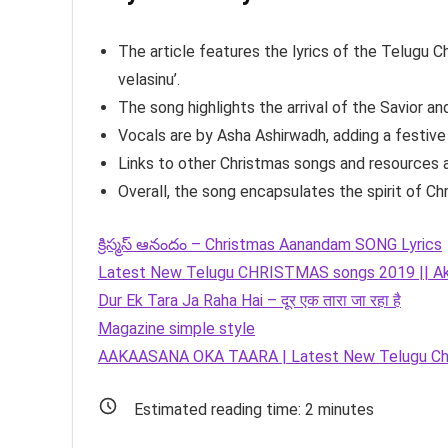
The article features the lyrics of the Telugu 
velasinu’.
The song highlights the arrival of the Savior an
Vocals are by Asha Ashirwadh, adding a festive 
Links to other Christmas songs and resources a
Overall, the song encapsulates the spirit of Ch
క్రిస్మస్ ఆనందం – Christmas Aanandam SONG Lyrics
Latest New Telugu CHRISTMAS songs 2019 || Aka
Dur Ek Tara Ja Raha Hai – दूर एक तारा जा रहा है
Magazine simple style
AAKAASANA OKA TAARA | Latest New Telugu Chri
Estimated reading time:
2
minutes