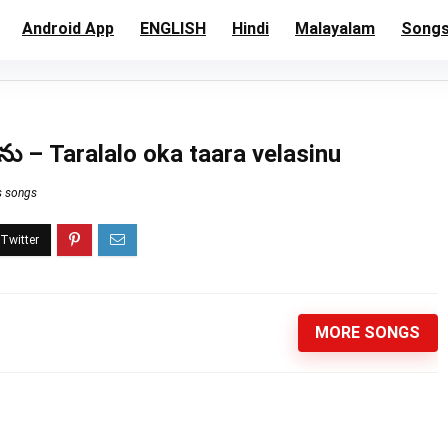
Android App
ENGLISH
Hindi
Malayalam
Song
ు – Taralalo oka taara velasinu
s songs
MORE SONGS