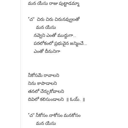
మన యేసు రాజు పుట్టాడమ్మా
“చ” చిరు చిరు చిరునవ్వులతో
మన యేసు
నవ్వెని ఎంతో ముద్దుగా…
పరలోకంలో ప్రభువైన జన్మించే….
ఎంతో దీనునిగా
నీకోసమే రావాలని
నిను కాపాడాలని
తనలో చేర్చుకోవాలని
దివిలో కలిసుండాలని ॥ ఓయ్.. ॥
“చ” నీకోసం నాకోసం మనకోసం
మన యేసు