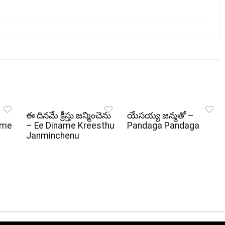
ఈ దినమే క్రీస్తు జన్మించెను
యేసయ్య జన్మతో –
ame
– Ee Diname Kreesthu
Pandaga Pandaga
Janminchenu