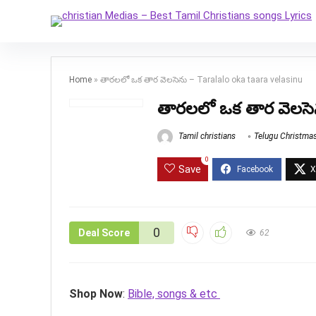
Home
»
తారలలో ఒక తార వెలసెను – Taralalo oka taara velasinu
తారలలో ఒక తార వెలసెన
Tamil christians
Telugu Christma
0
Save
0
Deal Score
62
Shop Now
:
Bible, songs & etc