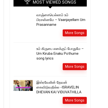
MOST VIEWED SONGS
வாஞ்சையெல்லாம் உம்
பிரசன்னமே – Vaanjayellam Um
Prasanname
More Songs
உம் கிருபை எனக்குப் போதுமே –
Um Kiruba Enaku Pothume
song lyrics
More Songs
இஸ்ரவேலின் தேவன்
கைவிடுவதில்ல -ISRAVELIN
DHEVAN KAI VIDUVATHILLA
More Songs