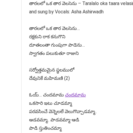
తారలలో ఒక తార వెలసెను – Taralalo oka taara velas
and sung by Vocals: Asha Ashirwadh
తారలలో ఒక తార వెలసెను…
రక్షకుని రాక కనుగొని
దూతలంతా గుంపుగా పాడెను…
స్వాగతం పలుకుతూ రాజుని
సర్వోత్తమమైన స్థలములో
దేవునికే మహిమణి (2)
ఓయ్… చందమామ
చందమామ
ఒకసారి ఇటు చూడమ్మా
పరవసించే వెన్నెలలే వెలుగొచ్చాడమ్మా..
ఆడవమ్మా.. పాడవమ్మా-ఆడి
పాడి స్తుతించమ్మా