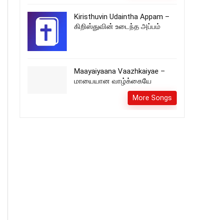
Kiristhuvin Udaintha Appam –
கிறிஸ்துவின் உடைந்த அப்பம்
Maayaiyaana Vaazhkaiyae –
மாயையான வாழ்க்கையே
More Songs