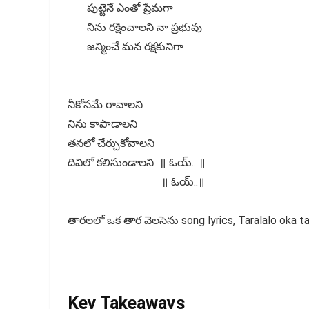
పుట్టెనే ఎంతో ప్రేమగా
నిను రక్షించాలని నా ప్రభువు
జన్మించే మన రక్షకునిగా
నీకోసమే రావాలని
నిను కాపాడాలని
తనలో చేర్చుకోవాలని
దివిలో కలిసుండాలని ॥ ఓయ్.. ॥
॥ ఓయ్..॥
తారలలో ఒక తార వెలసెను song lyrics, Taralalo oka t
Key Takeaways