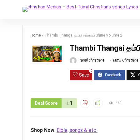
Home
»
Thambi Thangai தம்பி தங்காய் Shine Volume 2
Thambi Thangai தம்ப
Tamil christians
Tamil Christians
0
Save
+1
Deal Score
113
Shop Now
:
Bible, songs & etc