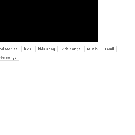
od Medias
kids
kids song
kids songs
Music
Tamil
vbs songs