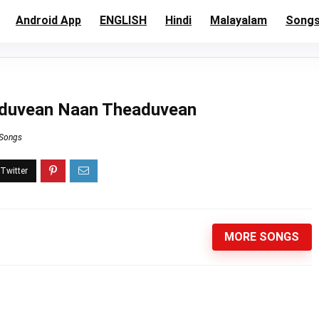
Android App
ENGLISH
Hindi
Malayalam
Song
eduvean Naan Theaduvean
 Songs
MORE SONGS