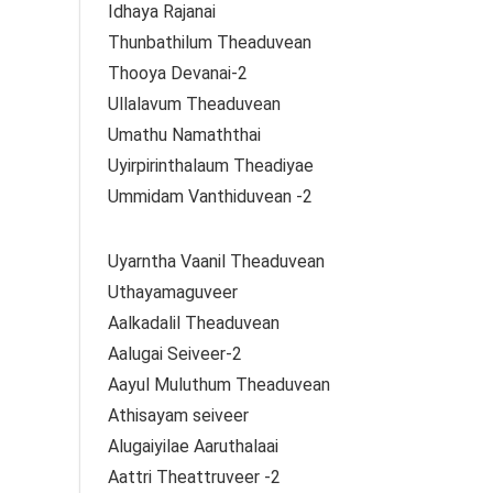
Idhaya Rajanai
Thunbathilum Theaduvean
Thooya Devanai-2
Ullalavum Theaduvean
Umathu Namaththai
Uyirpirinthalaum Theadiyae
Ummidam Vanthiduvean -2
Uyarntha Vaanil Theaduvean
Uthayamaguveer
Aalkadalil Theaduvean
Aalugai Seiveer-2
Aayul Muluthum Theaduvean
Athisayam seiveer
Alugaiyilae Aaruthalaai
Aattri Theattruveer -2