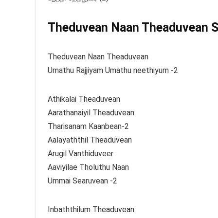
Theduvean Naan Theaduvean So
Theduvean Naan Theaduvean
Umathu Rajjiyam Umathu neethiyum -2
Athikalai Theaduvean
Aarathanaiyil Theaduvean
Tharisanam Kaanbean-2
Aalayaththil Theaduvean
Arugil Vanthiduveer
Aaviyilae Tholuthu Naan
Ummai Searuvean -2
Inbaththilum Theaduvean