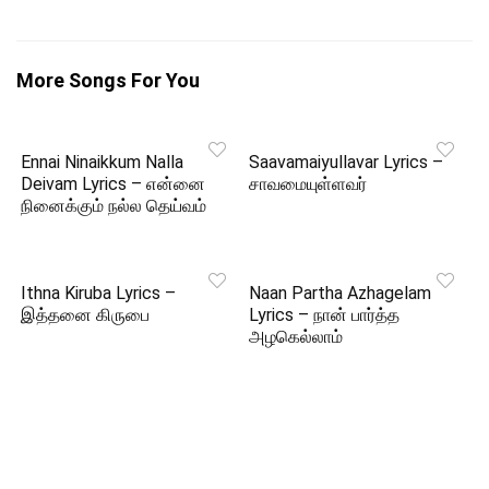
More Songs For You
Ennai Ninaikkum Nalla
Saavamaiyullavar Lyrics –
Deivam Lyrics – என்னை
சாவமையுள்ளவர்
நினைக்கும் நல்ல தெய்வம்
Ithna Kiruba Lyrics –
Naan Partha Azhagelam
இத்தனை கிருபை
Lyrics – நான் பார்த்த
அழகெல்லாம்