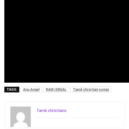
TAGS:
Anu Angel
RAM ISREAL
Tamil christian songs
Tamil christians