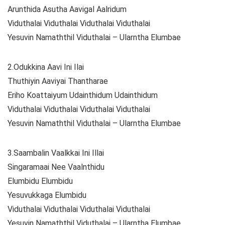
Arunthida Asutha Aavigal Aalridum
Viduthalai Viduthalai Viduthalai Viduthalai
Yesuvin Namaththil Viduthalai – Ularntha Elumbae
2.Odukkina Aavi Ini Ilai
Thuthiyin Aaviyai Thantharae
Eriho Koattaiyum Udainthidum Udainthidum
Viduthalai Viduthalai Viduthalai Viduthalai
Yesuvin Namaththil Viduthalai – Ularntha Elumbae
3.Saambalin Vaalkkai Ini Illai
Singaramaai Nee Vaalnthidu
Elumbidu Elumbidu
Yesuvukkaga Elumbidu
Viduthalai Viduthalai Viduthalai Viduthalai
Yesuvin Namaththil Viduthalai – Ularntha Elumbae