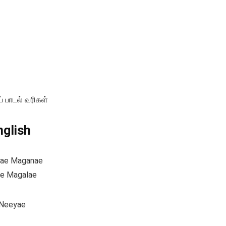
் பாடல் வரிகள்
nglish
hae Maganae
ae Magalae
 Neeyae