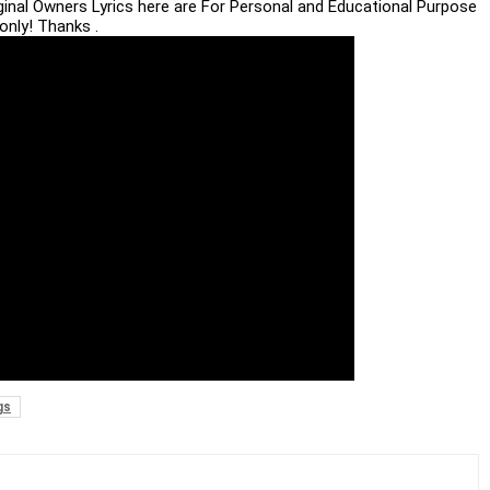
iginal Owners Lyrics here are For Personal and Educational Purpose
only! Thanks .
gs