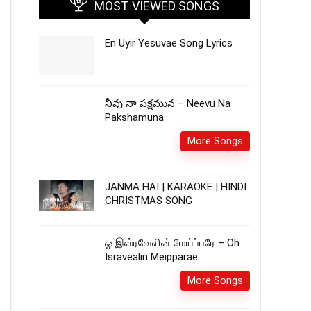
MOST VIEWED SONGS
En Uyir Yesuvae Song Lyrics
నీవు నా పక్షమున – Neevu Na
Pakshamuna
More Songs
JANMA HAI | KARAOKE | HINDI
CHRISTMAS SONG
ஓ இஸ்ரவேலின் மேய்ப்பரே – Oh
Isravealin Meipparae
More Songs