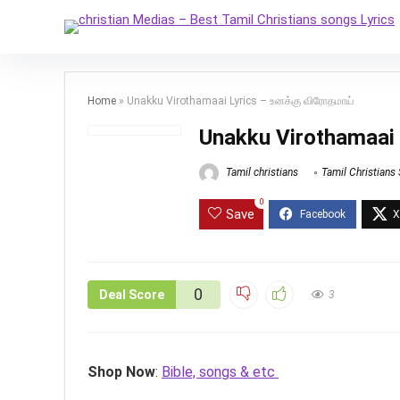
Home
»
Unakku Virothamaai Lyrics – உனக்கு விரோதமாய்
Unakku Virothamaai 
Tamil christians
Tamil Christians
0
Save
0
Deal Score
3
Shop Now
:
Bible, songs & etc