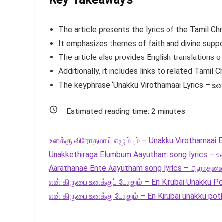
The article presents the lyrics of the Tamil Ch
It emphasizes themes of faith and divine suppo
The article also provides English translations o
Additionally, it includes links to related Tamil C
The keyphrase ‘Unakku Virothamaai Lyrics – உனக
Estimated reading time:
2
minutes
உனக்கு விரோதமாய் எழும்பும் – Unakku Virothamaa
Unakkethiraga Elumbum Aayutham song lyrics – உன
Aarathanae Ente Aayutham song lyrics – ஆராதன
என் கிருபை உனக்குப் போதும் – En Kirubai Unakku P
என் கிருபை உனக்கு போதும் – En Kirubai unakku po