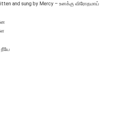
written and sung by Mercy – உனக்கு விரோதமாய்
கனே
ளே
 நீயே