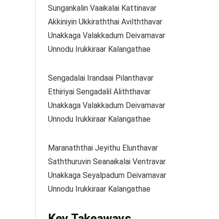
Sungankalin Vaaikalai Kattinavar
Akkiniyin Ukkiraththai Avilththavar
Unakkaga Valakkadum Deivamavar
Unnodu Irukkiraar Kalangathae
Sengadalai Irandaai Pilanthavar
Ethiriyai Sengadalil Aliththavar
Unakkaga Valakkadum Deivamavar
Unnodu Irukkiraar Kalangathae
Maranaththai Jeyithu Elunthavar
Saththuruvin Seanaikalai Ventravar
Unakkaga Seyalpadum Deivamavar
Unnodu Irukkiraar Kalangathae
Key Takeaways