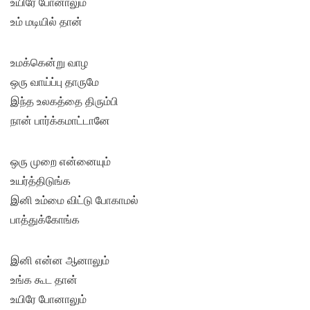
உயிரே போனாலும்
உம் மடியில் தான்
உமக்கென்று வாழ
ஒரு வாய்ப்பு தாருமே
இந்த உலகத்தை திரும்பி
நான் பார்க்கமாட்டானே
ஒரு முறை என்னையும்
உயர்த்திடுங்க
இனி உம்மை விட்டு போகாமல்
பாத்துக்கோங்க
இனி என்ன ஆனாலும்
உங்க கூட தான்
உயிரே போனாலும்