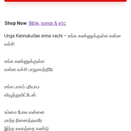
Shop Now
:
Bible, songs & etc
Unga Kannukullae enna vachi – உங்க கண்ணுக்குள்ள என்ன
வச்சி
உங்க கண்ணுக்குள்ள
என்ன வச்சி பாதுகாத்தீரே
உங்க பாசம் புரியாம
விழுந்துவிட்டேன்
உம்மை போல என்னை
மாற்ற நினைத்தவரே
இந்த உலகத்தை கண்டு