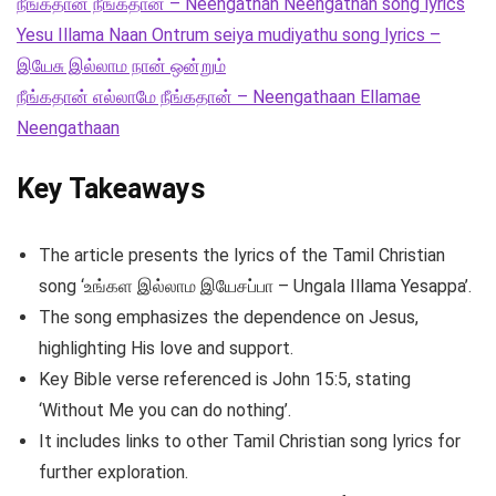
நீங்கதான் நீங்கதான் – Neengathan Neengathan song lyrics
Yesu Illama Naan Ontrum seiya mudiyathu song lyrics –
இயேசு இல்லாம நான் ஒன்றும்
நீங்கதான் எல்லாமே நீங்கதான் – Neengathaan Ellamae
Neengathaan
Key Takeaways
The article presents the lyrics of the Tamil Christian
song ‘உங்கள இல்லாம இயேசப்பா – Ungala Illama Yesappa’.
The song emphasizes the dependence on Jesus,
highlighting His love and support.
Key Bible verse referenced is John 15:5, stating
‘Without Me you can do nothing’.
It includes links to other Tamil Christian song lyrics for
further exploration.