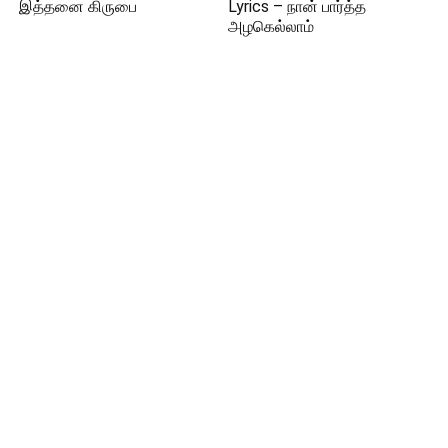
இத்தனை கிருபை
Lyrics – நான் பார்த்த
அழகெல்லாம்