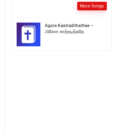
More Songs
Agora Kaatradithathae –
அகோர காற்றடித்ததே