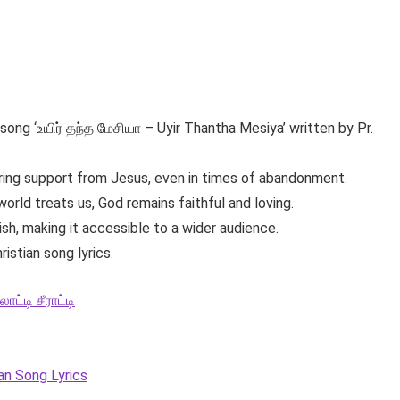
song ‘உயிர் தந்த மேசியா – Uyir Thantha Mesiya’ written by Pr.
ring support from Jesus, even in times of abandonment.
ld treats us, God remains faithful and loving.
ish, making it accessible to a wider audience.
ristian song lyrics.
ட்டி சீராட்டி
an Song Lyrics