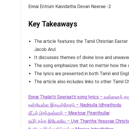
Ennai Entrum Kaividatha Devan Neerae -2
Key Takeaways
The article features the Tamil Christian Easter 
Jacob Arul.
It discusses themes of divine love and unwave
The song emphasizes that no matter how the wor
The lyrics are presented in both Tamil and Engl
The article also includes links to other Tamil Ch
Ennai Thalatti Seeraatti song lyrics – என்னைத் தாலா
நன்றியுள்ள இதயத்தோடு – Nadriulla Idhyathodu
மீட்பர் பிறந்துள்ளார் – Meetpar Piranthullar
உயிர் தந்த இயேசுவே – Uyir Thantha Yesuvae Christi